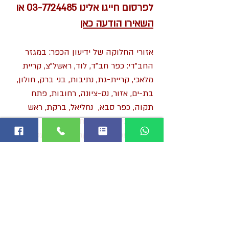
לפרסום חייגו אלינו
03-7724485
או
השאירו הודעה כאן
אזורי החלוקה של ידיעון הכפר: במגזר
החב"די: כפר חב"ד, לוד, ראשל"צ, קריית
מלאכי, קריית-גת, נתיבות, בני ברק, חולון,
בת-ים, אזור, נס-ציונה, רחובות, פתח
תקוה, כפר סבא, נחליאל, ברקת, ראש
העין, נתניה, עמנואל, תל-אביב,
רכס-שועפת, ביתר, קריות, צפת, עכו, מגדל
העמק, נהריה, אלעד, אשקלון, בית שמש.
תושבי עמק-לוד: אחיעזר, צפריה, זיתן, יגל,
חמד, משמר השבעה, גנות, תלמי מנשה,
ניר-צבי, באר יעקב, בית דגן, אור יהודה.
פנו אלינו לקבלת ייעוץ והתאמת הפרסום