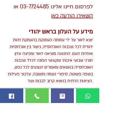
לפרסום חייגו אלינו
03-7724485
או
השאירו הודעה כאן
מידע על העלון בראש יהודי
יוצא לאור על ידי עמותה העוסקת בהעמקת זהות
יהודית לכל שכבות האוכלוסייה, גישור בין אוכלוסיות
ואחדות העם. התנועה מוציאה לאור ומפיצה עלון
תורני שבועי איכותי ומקצועי הפונה לכלל שכבות
האוכלוסייה בנושאים ומאמרים הנוגעים לכל נפש,
בשפה פשוטה, סיפורי נשמה ותשובה, עדכוני פעילות
הציונות הדתית בנושא קרוב לבבות ועוד.
ראש יהודי - מודפס בגודל A4 בעיצוב מרהיב וצבעוני.
העלון מתקבל בהתלהבות רבה בעני כלל הציבור, ועל
כן מהווה במה מועדפת לפרסום בקרב חברות בניה,
מיזמי נדל“ן, מוסדות ובעלי עסקים שונים. בעלון ישנם
אפשרויות נרחבות לפרסום בגדלים שונים ובמיקומים
שונים – מהעמוד הראשי ועד לעמוד אחורי, הכל