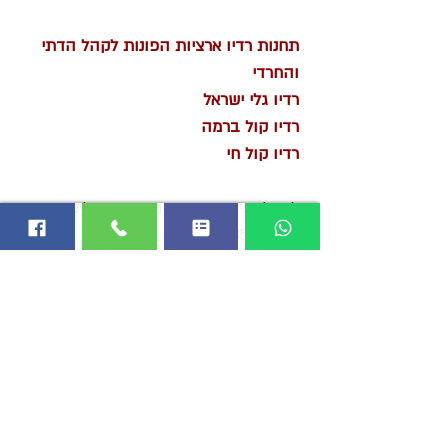
תחנות רדיו ארציות הפונות לקהל הדתי
והחרדי
רדיו גלי ישראל
רדיו קול ברמה
רדיו קול חי
לקבלת ייעוץ והצעת מחיר פנו אלינו
לטלפון
03-7724485
או
בטופס ליצירת קשר
הצהרת נגישות
כל הזכויות שמורות © לבעלי האתר. אין להעתיק או לפרסם תוכן
או תמונות מהאתר ללא אישור בכתב. מותר להשתמש בתמונות
ותוכן לצורכי לימוד או עיתונות במידה סבירה ותוך ציון המקור או
קישור לעמוד המקורי. לכל ספק או שאלה
נא לפנות אלינו כאן
ונשמח לחזור אליכם